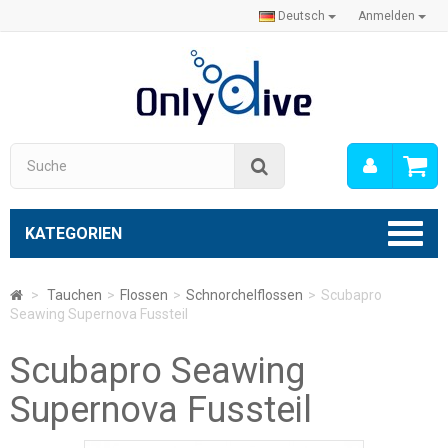
Deutsch
Anmelden
Mein
Suche
Konto
KATEGORIEN
>
Tauchen
>
Flossen
>
Schnorchelflossen
>
Scubapro
Seawing Supernova Fussteil
Scubapro Seawing
Supernova Fussteil