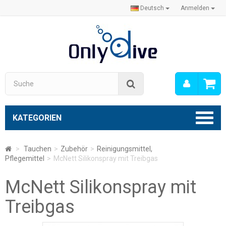
Deutsch
Anmelden
Mein
Suche
Konto
KATEGORIEN
>
Tauchen
>
Zubehör
>
Reinigungsmittel,
Pflegemittel
>
McNett Silikonspray mit Treibgas
McNett Silikonspray mit
Treibgas