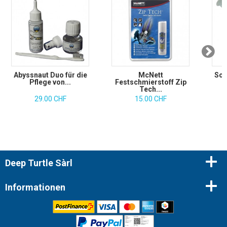
Abyssnaut Duo für die
McNett
Scu
Pflege von...
Festschmierstoff Zip
Tech...
29.00 CHF
15.00 CHF
Deep Turtle Sàrl
Informationen