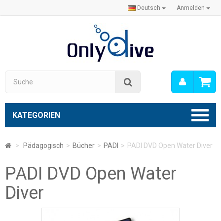
Deutsch
Anmelden
Mein
Suche
Konto
KATEGORIEN
>
Pädagogisch
>
Bücher
>
PADI
>
PADI DVD Open Water Diver
PADI DVD Open Water
Diver