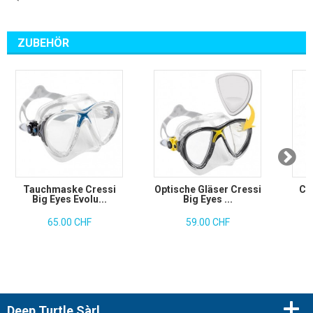
ZUBEHÖR
Tauchmaske Cressi
Optische Gläser Cressi
Cr
Big Eyes Evolu...
Big Eyes ...
65.00 CHF
59.00 CHF
Deep Turtle Sàrl