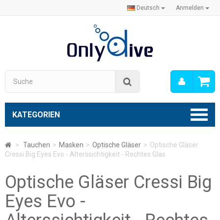
Deutsch
Anmelden
Mein
Suche
Konto
KATEGORIEN
>
Tauchen
>
Masken
>
Optische Gläser
>
Optische Gläser
Cressi Big Eyes Evo - Alterssichtigkeit - Rechtes Glas
Optische Gläser Cressi Big
Eyes Evo -