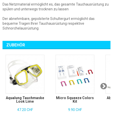
Das Netzmaterial ermöglicht es, das gesamte Tauchausrüstung zu
spülen und unterwegs trocknen zu lassen
Der abnehmbare, gepolsterte Schultergurt ermöglicht das
bequeme Tragen Ihrer Tauchausrüstung respektive
Schnorchelausrüstung
ZUBEHÖR
Aqualung Tauchmaske
Micro Squeeze Colors
Aby
Look Lime
Kit
47.20 CHF
9.90 CHF