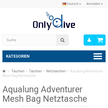
Deutsch
Anmelden
Mein
Suche
Konto
KATEGORIEN
>
Tauchen
>
Taschen
>
Netztaschen
>
Aqualung Adventurer
Mesh Bag Netztasche
Aqualung Adventurer
Mesh Bag Netztasche