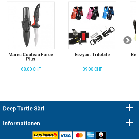
Mares Couteau Force
Eezycut Trilobite
Bes
Plus
68.00 CHF
39.00 CHF
Deep Turtle Sàrl
Informationen