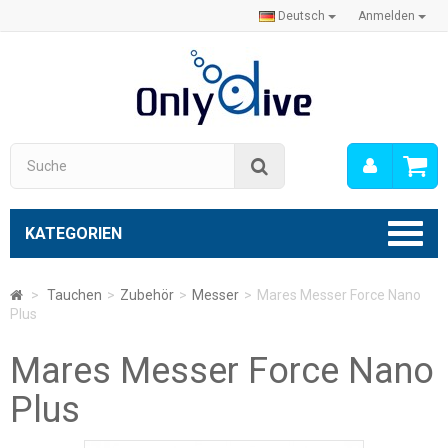
Deutsch
Anmelden
Mein
Suche
Konto
KATEGORIEN
>
Tauchen
>
Zubehör
>
Messer
>
Mares Messer Force Nano
Plus
Mares Messer Force Nano
Plus