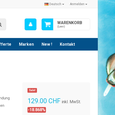
Deutsch
Anmelden
Mein
WARENKORB
Suche
Konto
(Leer)
fferte
Marken
New !
Kontakt
Sale!
undung
129.00 CHF
inkl. MwSt.
ien
-18.868%