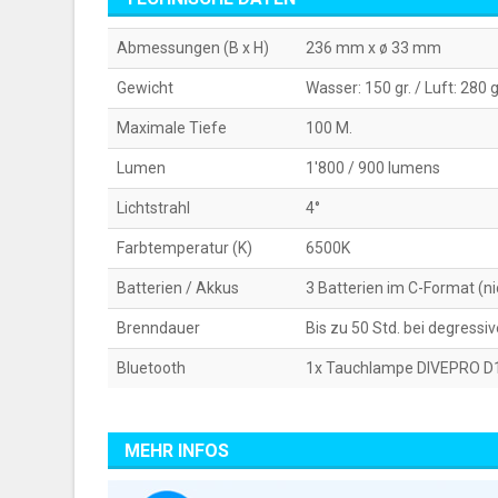
Abmessungen (B x H)
236 mm x ø 33 mm
Gewicht
Wasser: 150 gr. / Luft: 280 g
Maximale Tiefe
100 M.
Lumen
1'800 / 900 lumens
Lichtstrahl
4°
Farbtemperatur (K)
6500K
Batterien / Akkus
3 Batterien im C-Format (ni
Brenndauer
Bis zu 50 Std. bei degressi
Bluetooth
1x Tauchlampe DIVEPRO D18
MEHR INFOS