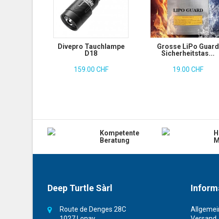
Divepro Tauchlampe
Grosse LiPo Guard
D18
Sicherheitstas...
159.00 CHF
19.00 CHF
Kompetente
H
Beratung
M
Deep Turtle Sàrl
Inform
Route de Denges 28C
Allgemei
1027 Lonay
Versand