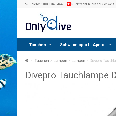
Telefon :
0848 348 464
Rückfracht nur in der Schweiz
Tauchen
Schwimmsport - Apnoe
>
Tauchen
>
Lampen
>
Lampen
>
Divepro Tauch
Divepro Tauchlampe 