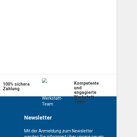
Kompetente
100% sichere
und
Zahlung
engagierte
Werkstatt-
Team
Newsletter
Mit der Anmeldung zum Newsletter
werden Sie informiert über unsere neuen