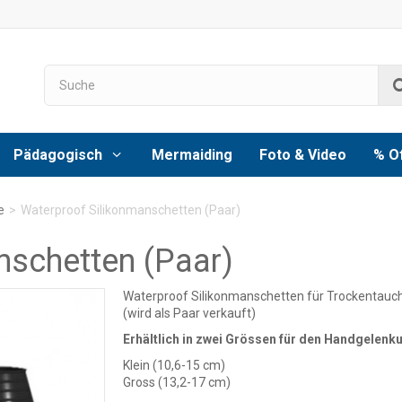
Pädagogisch
Mermaiding
Foto & Video
% O
e
>
Waterproof Silikonmanschetten (Paar)
nschetten (Paar)
Waterproof Silikonmanschetten für Trockentau
(wird als Paar verkauft)
Erhältlich in zwei Grössen für den Handgelen
Klein (10,6-15 cm)
Gross (13,2-17 cm)