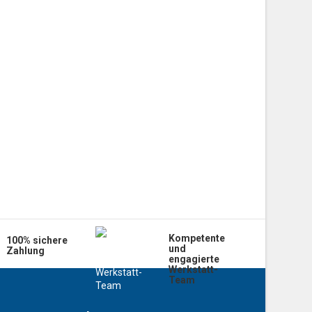
Kompetente
100% sichere
und
Zahlung
engagierte
Werkstatt-
Team