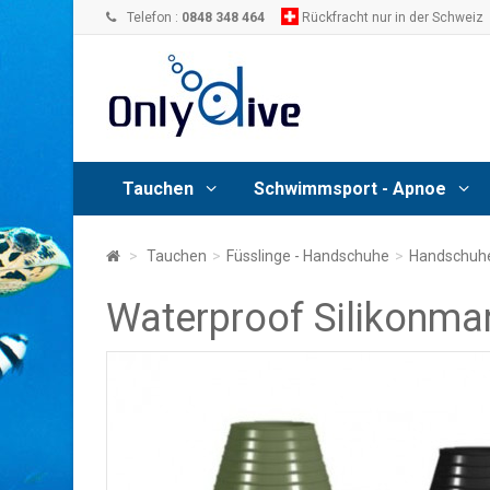
Telefon :
0848 348 464
Rückfracht nur in der Schweiz
Tauchen
Schwimmsport - Apnoe
>
Tauchen
>
Füsslinge - Handschuhe
>
Handschuh
Waterproof Silikonma