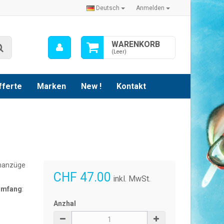
Deutsch
Anmelden
Mein
WARENKORB
Suche
Konto
(Leer)
fferte
Marken
New !
Kontakt
chanzüge
CHF 47.00
inkl. MwSt.
kumfang
:
Anzhal