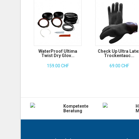
WaterProof Ultima
Check Up Ultra Late
Twist Dry Glov...
Trockentauc...
159.00 CHF
69.00 CHF
Kompetente
H
Beratung
M