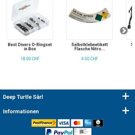
Best Divers O-Ringset
Selbstklebeetikett
S
in Box
Flasche Nitro...
18.00 CHF
4.50 CHF
Deep Turtle Sàrl
Informationen