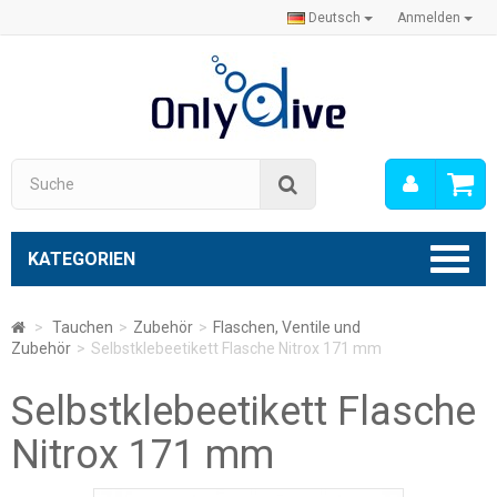
Deutsch
Anmelden
Mein
Suche
Konto
KATEGORIEN
>
Tauchen
>
Zubehör
>
Flaschen, Ventile und
Zubehör
>
Selbstklebeetikett Flasche Nitrox 171 mm
Selbstklebeetikett Flasche
Nitrox 171 mm