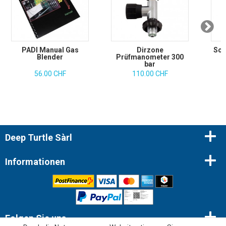
PADI Manual Gas
Dirzone
Scu
Blender
Prüfmanometer 300
bar
56.00 CHF
110.00 CHF
Deep Turtle Sàrl
Informationen
Folgen Sie uns