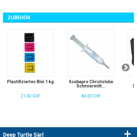
ZUBEHÖR
Plastifiziertes Blei 1 kg
Scubapro Christolube
Schmiermitt...
So
21.00 CHF
84.00 CHF
Deep Turtle Sàrl