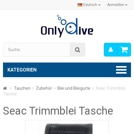
Deutsch
Anmelden
Mein
Suche
Konto
KATEGORIEN
>
Tauchen
>
Zubehör
>
Blei und Bleigurte
>
Seac Trimmblei
Tasche
Seac Trimmblei Tasche