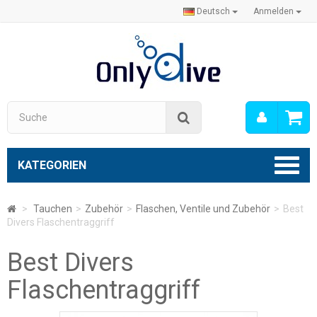
Deutsch
Anmelden
Mein
Suche
Konto
KATEGORIEN
>
Tauchen
>
Zubehör
>
Flaschen, Ventile und Zubehör
>
Best
Divers Flaschentraggriff
Best Divers
Flaschentraggriff